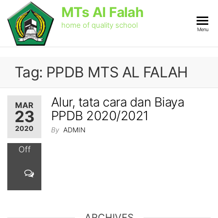
Skip
MTs Al Falah
to
the
home of quality school
Menu
content
Tag:
PPDB MTS AL FALAH
Alur, tata cara dan Biaya
MAR
23
PPDB 2020/2021
2020
By
ADMIN
Off
ARCHIVES