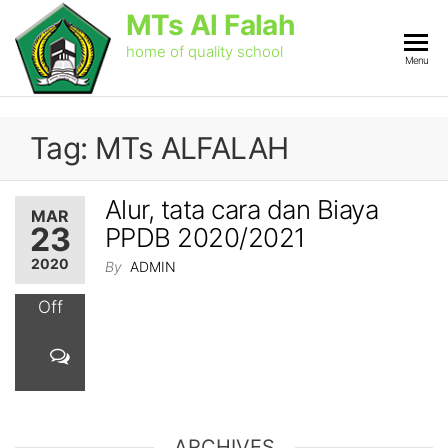
Skip
MTs Al Falah
to
the
home of quality school
Menu
content
Tag:
MTs ALFALAH
Alur, tata cara dan Biaya
MAR
23
PPDB 2020/2021
2020
By
ADMIN
Off
ARCHIVES